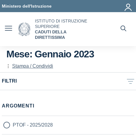
Vai ai contenuti
Vai al menu di navigazione
Vai al footer
Ministero dell'Istruzione
ISTITUTO DI ISTRUZIONE
SUPERIORE
CADUTI DELLA
DIRETTISSIMA
Mese:
Gennaio 2023
Stampa / Condividi
FILTRI
ARGOMENTI
PTOF - 2025/2028