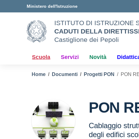
Vai ai contenuti
Vai al menu di navigazione
Vai al footer
Ministero dell'Istruzione
ISTITUTO DI ISTRUZIONE
CADUTI DELLA DIRETTISS
Castiglione dei Pepoli
Scuola
Servizi
Novità
Didattic
Home
Documenti
Progetti PON
PON RE
PON R
Cablaggio strutt
degli edifici sco