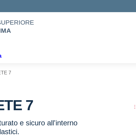
 SUPERIORE
IMA
a
TE 7
ETE 7
urato e sicuro all'interno
lastici.