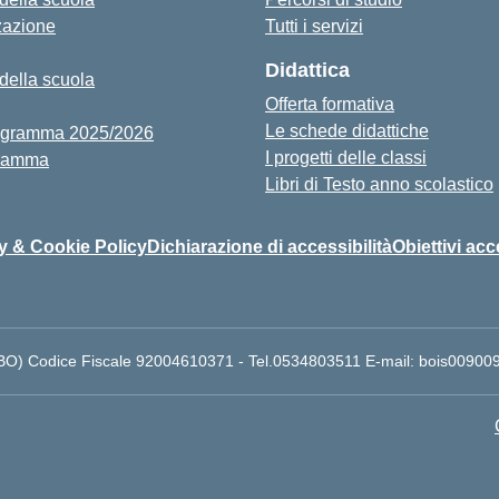
zazione
Tutti i servizi
Didattica
 della scuola
Offerta formativa
Le schede didattiche
igramma 2025/2026
I progetti delle classi
ramma
Libri di Testo anno scolastico
y & Cookie Policy
Dichiarazione di accessibilità
Obiettivi acc
 (BO) Codice Fiscale 92004610371 - Tel.0534803511 E-mail: bois009009@