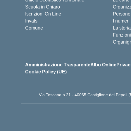
Scuola in Chiaro
Organiz
Iscrizioni On Line
Persone
Invalsi
I numeri
Comune
La storia
Funzion
Organig
Amministrazione Trasparente
Albo Online
Privac
Cookie Policy (UE)
Via Toscana n.21 - 40035 Castiglione dei Pepoli