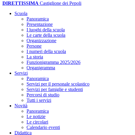
DIRETTISSIMA
Castiglione dei Pepoli
Scuola
Panoramica
Presentazione
I luoghi della scuola
Le carte della scuola
Organizzazione
Persone
I numeri della scuola
La storia
Funzionigramma 2025/2026
Organigramma
Servizi
Panoramica
Servizi per il personale scolastico
Servizi per famiglie e studenti
Percorsi di studio
Tutti i servizi
Novità
Panoramica
Le notizie
Le circolari
Calendario eventi
Didattica