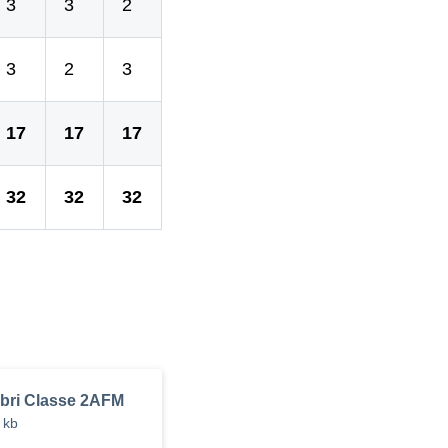
3
3
2
3
2
3
17
17
17
32
32
32
bri Classe 2AFM
 kb