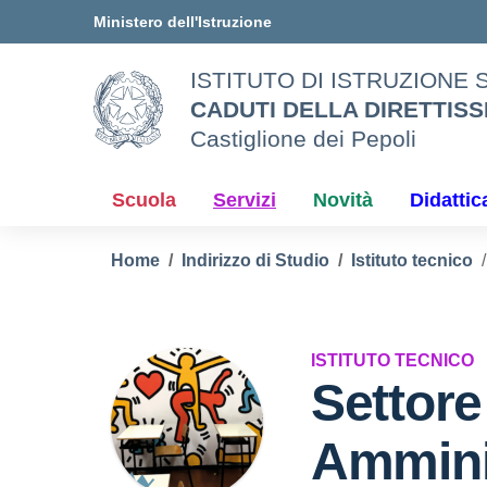
Vai ai contenuti
Vai al menu di navigazione
Vai al footer
Ministero dell'Istruzione
ISTITUTO DI ISTRUZIONE
CADUTI DELLA DIRETTISS
Castiglione dei Pepoli
Scuola
Servizi
Novità
Didattic
Home
Indirizzo di Studio
Istituto tecnico
ISTITUTO TECNICO
Settor
Ammini