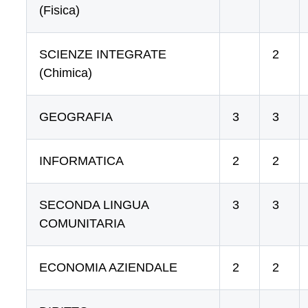
(Fisica)
SCIENZE INTEGRATE
2
(Chimica)
GEOGRAFIA
3
3
INFORMATICA
2
2
SECONDA LINGUA
3
3
COMUNITARIA
ECONOMIA AZIENDALE
2
2