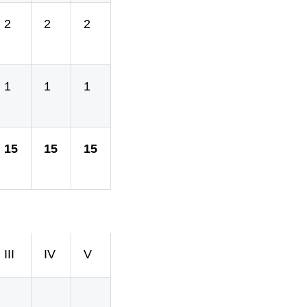
2
2
2
1
1
1
15
15
15
III
IV
V