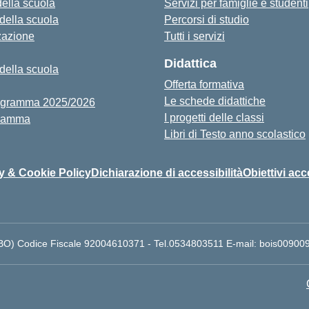
della scuola
Servizi per famiglie e studenti
 della scuola
Percorsi di studio
zazione
Tutti i servizi
Didattica
 della scuola
Offerta formativa
Le schede didattiche
igramma 2025/2026
I progetti delle classi
ramma
Libri di Testo anno scolastico
y & Cookie Policy
Dichiarazione di accessibilità
Obiettivi acc
 (BO) Codice Fiscale 92004610371 - Tel.0534803511 E-mail: bois009009@