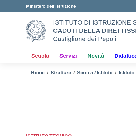
Vai ai contenuti
Vai al menu di navigazione
Vai al footer
Ministero dell'Istruzione
ISTITUTO DI ISTRUZIONE
CADUTI DELLA DIRETTISS
Castiglione dei Pepoli
Scuola
Servizi
Novità
Didattic
Home
Strutture
Scuola / Istituto
Istitut