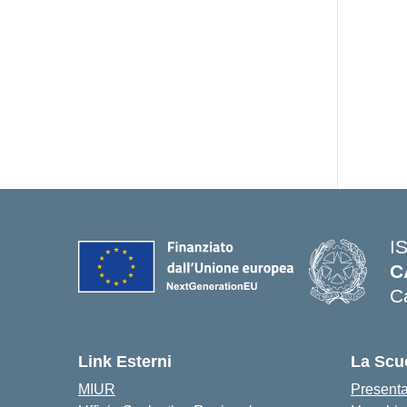
I
C
C
Link Esterni
La Scu
MIUR
Present