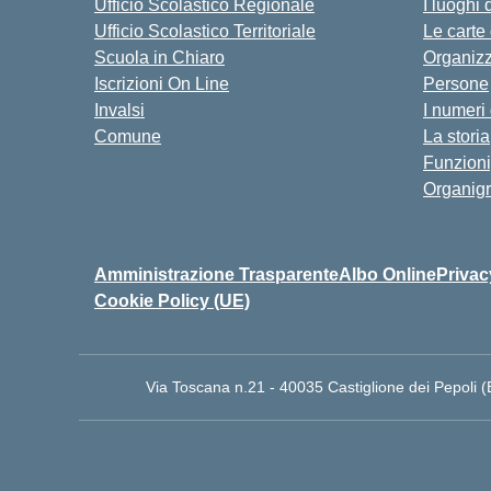
Ufficio Scolastico Regionale
I luoghi 
Ufficio Scolastico Territoriale
Le carte
Scuola in Chiaro
Organiz
Iscrizioni On Line
Persone
Invalsi
I numeri
Comune
La storia
Funzion
Organig
Amministrazione Trasparente
Albo Online
Privac
Cookie Policy (UE)
Via Toscana n.21 - 40035 Castiglione dei Pepoli