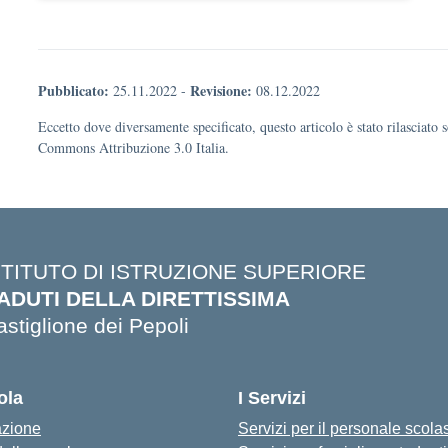
Pubblicato:
Revisione:
25.11.2022
-
08.12.2022
Eccetto dove diversamente specificato, questo articolo è stato rilasciato 
Commons Attribuzione 3.0 Italia.
STITUTO DI ISTRUZIONE SUPERIORE
ADUTI DELLA DIRETTISSIMA
astiglione dei Pepoli
ola
I Servizi
azione
Servizi per il personale scola