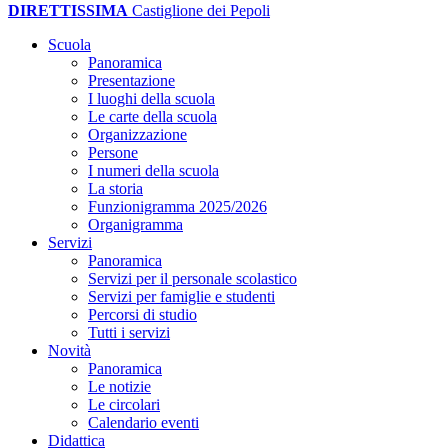
DIRETTISSIMA
Castiglione dei Pepoli
Scuola
Panoramica
Presentazione
I luoghi della scuola
Le carte della scuola
Organizzazione
Persone
I numeri della scuola
La storia
Funzionigramma 2025/2026
Organigramma
Servizi
Panoramica
Servizi per il personale scolastico
Servizi per famiglie e studenti
Percorsi di studio
Tutti i servizi
Novità
Panoramica
Le notizie
Le circolari
Calendario eventi
Didattica